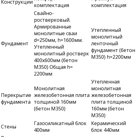
Конструкции
комплектация
комплектация
Свайно-
ростверковый.
Армированные
Утепленный
монолитные сваи
монолитный
d=250мм, h=1600мм.
Фундамент
ленточный
Утепленный
фундамент (бетон
монолитный ростверк
М350) h=2200мм
400х600мм (бетон
М350) Общая h=
2200мм
Утепленная
Монолитная
монолитная
Перекрытие
железобетонная плита
железобетонная
фундамента
толщиной 160мм
плита толщиной
(бетон М350)
160мм (бетон
М350)
Газосиликатный блок
Керамический
Стены
400мм
блок 440мм