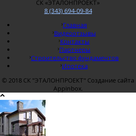
СК «ЭТАЛОНПРОЕКТ»
8 (343) 694-09-84
Главная
Видеоотзывы
Контакты
Партнеры
Строительство фундаментов
Ипотека
© 2018 СК "ЭТАЛОНПРОЕКТ" Создание сайта
Appinbox.