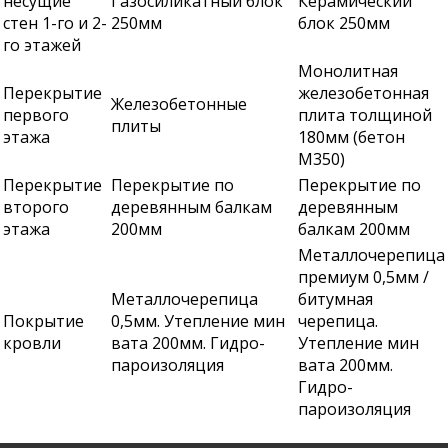
несущие
Газосиликатный блок
Керамический
стен 1-го и 2-
250мм
блок 250мм
го этажей
Монолитная
Перекрытие
железобетонная
Железобетонные
первого
плита толщиной
плиты
этажа
180мм (бетон
М350)
Перекрытие
Перекрытие по
Перекрытие по
второго
деревянным балкам
деревянным
этажа
200мм
балкам 200мм
Металлочерепица
премиум 0,5мм /
Металлочерепица
битумная
Покрытие
0,5мм. Утепление мин
черепица.
кровли
вата 200мм. Гидро-
Утепление мин
пароизоляция
вата 200мм.
Гидро-
пароизоляция