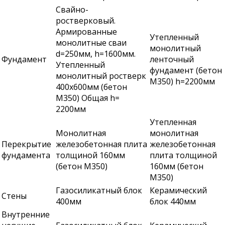
Свайно-
ростверковый.
Армированные
Утепленный
монолитные сваи
монолитный
d=250мм, h=1600мм.
Фундамент
ленточный
Утепленный
фундамент (бетон
монолитный ростверк
М350) h=2200мм
400х600мм (бетон
М350) Общая h=
2200мм
Утепленная
Монолитная
монолитная
Перекрытие
железобетонная плита
железобетонная
фундамента
толщиной 160мм
плита толщиной
(бетон М350)
160мм (бетон
М350)
Газосиликатный блок
Керамический
Стены
400мм
блок 440мм
Внутренние